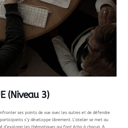
 (Niveau 3)
onfronter ses points de vue avec les autres et de défendre
s participants s’y développe librement. L’atelier se met au
lité d’explorer les thématiques qui font écho à chacun. A