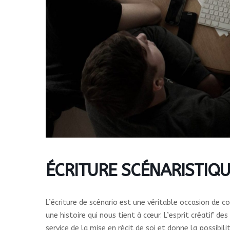
ÉCRITURE SCÉNARISTIQUE
L’écriture de scénario est une véritable occasion de c
une histoire qui nous tient à cœur. L’esprit créatif de
service de la mise en récit de soi et donne la possibi