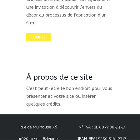
une invitation à découvrir l’envers du
décor du processus de fabrication d’un
ﬁlm.
COMPLET
À propos de ce site
C’est peut-être le bon endroit pour vous
présenter et votre site ou insérer
quelques crédits.
Rue de Mulhouse 36
N° TVA : BE 0879.883.337
4020 Liège – Belgique
IBAN: BE61 5230 8161 9717